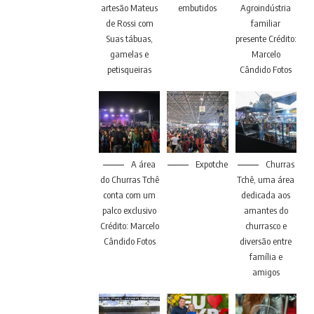
artesão Mateus
embutidos
Agroindústria
de Rossi com
familiar
Suas tábuas,
presente Crédito:
gamelas e
Marcelo
petisqueiras
Cândido Fotos
A área
Expotche
Churras
do Churras Tchê
Tchê, uma área
conta com um
dedicada aos
palco exclusivo
amantes do
Crédito: Marcelo
churrasco e
Cândido Fotos
diversão entre
família e
amigos