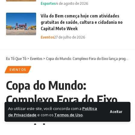
Esportes
4 de agosto de 2026
Vila do Bem começa hoje com atividades
gratuitas de saúde, cultura e cidadania no
Capital Moto Week
Eventos
27 de julho de 2026
Eu Tô Que Tô
>
Eventos
>
Copa do Mundo: Complexo Fora do Eixo lança programação especial
EVENTOS
Copa do Mundo:
Complexo Fora do Eixo
Ao utilizar este site, você concorda com a
Política
lança programação
Aceitar
de Privacidade
e com os
Termos de Uso
.
especial