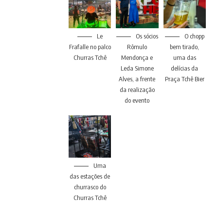
Le
Os sócios
O chopp
Frafalle no palco
Rômulo
bem tirado,
Churras Tchê
Mendonça e
uma das
Leda Simone
delícias da
Alves, a frente
Praça Tchê Bier
da realização
do evento
Uma
das estações de
churrasco do
Churras Tchê