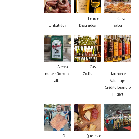
Lenore
Casa do
Embutidos
Destilados
Sabor
A erva-
Casa
mate não pode
Zottis
Harmonie
faltar
Schanaps
Crédito Leandro
Hilgert
O
Queijos e