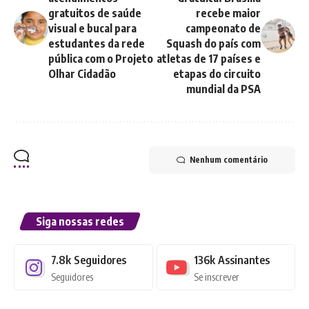
gratuitos de saúde
recebe maior
visual e bucal para
campeonato de
estudantes da rede
Squash do país com
pública com o Projeto
atletas de 17 países e
Olhar Cidadão
etapas do circuito
mundial da PSA
Nenhum comentário
Siga nossas redes
7.8k
Seguidores
136k
Assinantes
Seguidores
Se inscrever