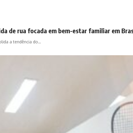
ida de rua focada em bem-estar familiar em Bras
olida a tendência do…