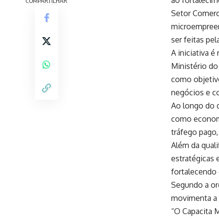
ao fortalecim
COMPARTILHAR
Setor Comerci
microempreen
ser feitas p
A iniciativa 
Ministério d
como objetivo
negócios e c
Ao longo do d
como economia
tráfego pago,
Além da qual
estratégicas 
fortalecendo
Segundo a or
movimenta a 
“O Capacita 