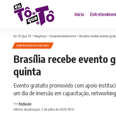
Inicio
Entretenimen
Eu Tô Que Tô
>
Negócios
>
Empreendedorismo
>
Brasília recebe evento gra
EMPREENDEDORISMO
Brasília recebe evento 
quinta
Evento gratuito promovido com apoio instituci
um dia de imersão em capacitação, networking
Por:
Redação
Ultima atualização: 2 de julho de 2026 18:51