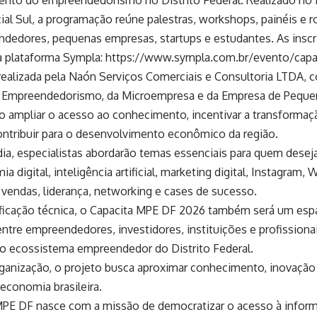
ento do empreendedorismo no Distrito Federal. Realizado no E
al Sul, a programação reúne palestras, workshops, painéis e 
dedores, pequenas empresas, startups e estudantes. As inscr
ela plataforma Sympla: https://www.sympla.com.br/evento/ca
é realizada pela Naón Serviços Comerciais e Consultoria LTDA, c
o Empreendedorismo, da Microempresa e da Empresa de Peque
 ampliar o acesso ao conhecimento, incentivar a transformaç
ontribuir para o desenvolvimento econômico da região.
ia, especialistas abordarão temas essenciais para quem desej
 digital, inteligência artificial, marketing digital, Instagram
 vendas, liderança, networking e cases de sucesso.
ificação técnica, o Capacita MPE DF 2026 também será um esp
entre empreendedores, investidores, instituições e profissionai
 o ecossistema empreendedor do Distrito Federal.
ganização, o projeto busca aproximar conhecimento, inovaçã
economia brasileira.
MPE DF nasce com a missão de democratizar o acesso à inform