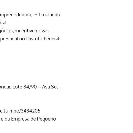
 empreendedora, estimulando
tal.
ócios, incentive novas
resarial no Distrito Federal.
 Andar, Lote 84/90 – Asa Sul –
pacita-mpe/3484205
a e da Empresa de Pequeno