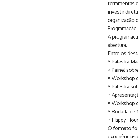
ferramentas 
investir dir
organização 
Programação
A programação
abertura.
Entre os dest
* Palestra M
* Painel sobre
* Workshop d
* Palestra so
* Apresentaç
* Workshop de
* Rodada de 
* Happy Hour
O formato foi
experiências