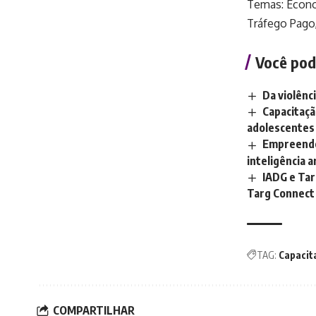
Temas: Econom
Tráfego Pago
Você pod
Da violên
Capacitaçã
adolescentes
Empreende
inteligência ar
IADG e Tar
Targ Connect
TAG:
Capacit
COMPARTILHAR