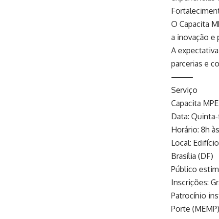
Fortalecime
O Capacita M
a inovação e 
A expectativa
parcerias e c
⸻
Serviço
Capacita MPE
Data: Quinta-
Horário: 8h às
Local: Edifíc
Brasília (DF)
Público estim
Inscrições: 
Patrocínio i
Porte (MEMP)