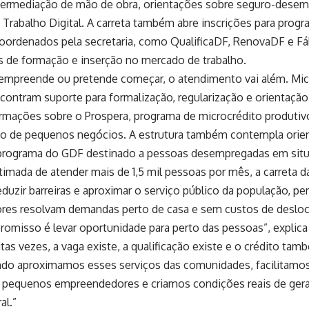
ntermediação de mão de obra, orientações sobre seguro-desem
e Trabalho Digital. A carreta também abre inscrições para progr
coordenados pela secretaria, como QualificaDF, RenovaDF e Fáb
s de formação e inserção no mercado de trabalho.
 empreende ou pretende começar, o atendimento vai além. M
ncontram suporte para formalização, regularização e orientação
ormações sobre o Prospera, programa de microcrédito produtiv
to de pequenos negócios. A estrutura também contempla orie
 programa do GDF destinado a pessoas desempregadas em situa
mada de atender mais de 1,5 mil pessoas por mês, a carreta 
duzir barreiras e aproximar o serviço público da população, pe
es resolvam demandas perto de casa e sem custos de deslo
misso é levar oportunidade para perto das pessoas”, explica 
as vezes, a vaga existe, a qualificação existe e o crédito ta
ndo aproximamos esses serviços das comunidades, facilitamos
 pequenos empreendedores e criamos condições reais de ger
al.”