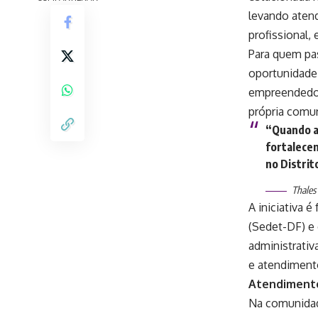
levando atend
profissional
Para quem pas
oportunidade.
empreendedor 
própria comu
“Quando a
fortalece
no Distrit
Thales
A iniciativa 
(Sedet-DF) e 
administrati
e atendiment
Atendiment
Na comunidad