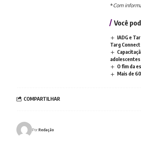
*
Com informa
Você pod
IADG e Tar
Targ Connect
Capacitaçã
adolescentes
O fim da e
Mais de 6
COMPARTILHAR
Por:
Redação