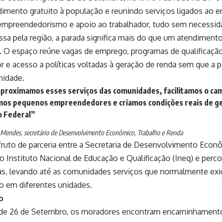
imento gratuito à população e reunindo serviços ligados ao e
, empreendedorismo e apoio ao trabalhador, tudo sem necessi
sa pela região, a parada significa mais do que um atendiment
 O espaço reúne vagas de emprego, programas de qualificação
e acesso a políticas voltadas à geração de renda sem que a p
nidade.
proximamos esses serviços das comunidades, facilitamos o cam
mos pequenos empreendedores e criamos condições reais de g
o Federal”
 Mendes, secretário de Desenvolvimento Econômico, Trabalho e Renda
é fruto de parceria entre a Secretaria de Desenvolvimento Eco
o Instituto Nacional de Educação e Qualificação (Ineq) e perco
vas, levando até as comunidades serviços que normalmente ex
o em diferentes unidades.
o
e 26 de Setembro, os moradores encontram encaminhamento