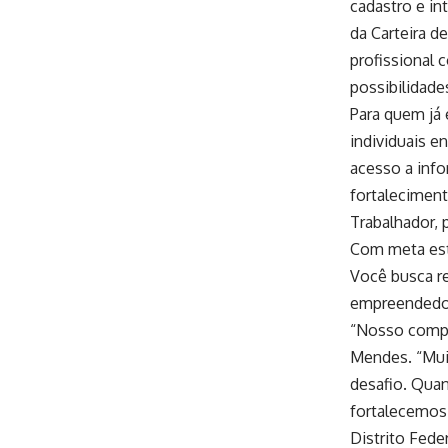
cadastro e i
da Carteira d
profissional 
possibilidade
Para quem já
individuais e
acesso a inf
fortalecimen
Trabalhador,
Com meta esti
Você busca re
empreendedor
“Nosso compro
Mendes. “Muit
desafio. Qua
fortalecemos
Distrito Feder