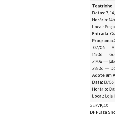
Teatrinho I
Datas:
7, 14
Horário:
14h
Local:
Praça
Entrada:
Gra
Programaç
07/06 — A C
14/06 — Gue
21/06 — Jake
28/06 — Dor
Adote um A
Data:
13/06
Horário:
Das
Local:
Loja 
SERVIÇO:
DF Plaza Sh