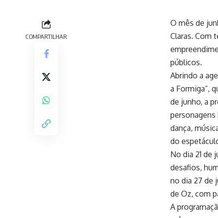
O mês de jun
Claras. Com 
COMPARTILHAR
empreendimen
públicos.
Abrindo a age
a Formiga”, q
de junho, a p
personagens R
dança, música
do espetácul
No dia 21 de 
desafios, hum
no dia 27 de 
de Oz, com pa
A programação