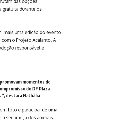
sfrutam das opções
 gratuita durante os
17h, mais uma edição do evento
a com o Projeto Acalanto. A
 adoção responsável e
s e promovam momentos de
 compromisso do DF Plaza
s”, destaca Nathália
com foto e participar de uma
e a segurança dos animais.