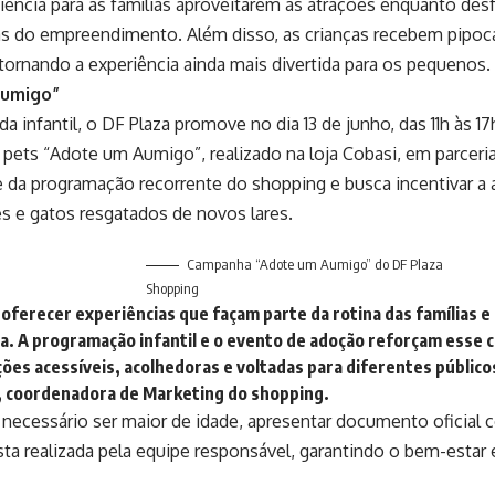
ência para as famílias aproveitarem as atrações enquanto de
s do empreendimento. Além disso, as crianças recebem pipoca
tornando a experiência ainda mais divertida para os pequenos.
Aumigo”
a infantil, o DF Plaza promove no dia 13 de junho, das 11h às 
pets “Adote um Aumigo”, realizado na loja Cobasi, em parceri
e da programação recorrente do shopping e busca incentivar a
s e gatos resgatados de novos lares.
Campanha “Adote um Aumigo” do DF Plaza
Shopping
oferecer experiências que façam parte da rotina das família
a. A programação infantil e o evento de adoção reforçam esse
ções acessíveis, acolhedoras e voltadas para diferentes público
 coordenadora de Marketing do shopping.
é necessário ser maior de idade, apresentar documento oficial 
sta realizada pela equipe responsável, garantindo o bem-estar 