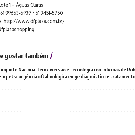
lote 1 – Águas Claras
 61 99663-6939 / 61 3451-5750
s:
http://www.dfplaza.com.br/
dfplazashopping
e gostar também
Conjunto Nacional têm diversão e tecnologia com oficinas de Ro
m pets: urgência oftalmológica exige diagnóstico e tratament