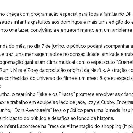
ho chega com programação especial para toda a família no DF
teatros infantis gratuitos aos domingos e mais uma edição do
to une lazer, convivência e entretenimento em um ambiente
nda do mês, no dia 7 de junho, o público poderá acompanhar a c
ue traz uma mensagem sobre responsabilidade, amizade e traba
rogramação ganha um clima musical com o espetáculo “Guerrei
umi, Mira e Zoey da produção original da Netflix. A atração 
s conhecidas do universo do filme e um meet & greet especia
o.
junho, o teatrinho “Jake e os Piratas” promete envolver as cri
or e trabalho em equipe ao lado de Jake, Izzy e Cubby. Encer
junho, “Dora Aventureira” leva o público para uma jornada insp
rticipação do público e desafios ao longo da história.
 infantil acontece na Praça de Alimentação do shopping (1º pi