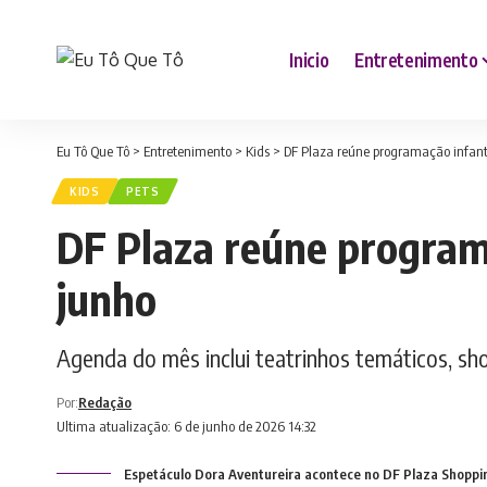
Inicio
Entretenimento
Eu Tô Que Tô
>
Entretenimento
>
Kids
>
DF Plaza reúne programação infanti
KIDS
PETS
DF Plaza reúne programa
junho
Agenda do mês inclui teatrinhos temáticos, s
Por:
Redação
Ultima atualização: 6 de junho de 2026 14:32
Espetáculo Dora Aventureira acontece no DF Plaza Shoppi