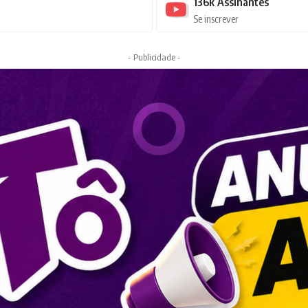
136k
Assinantes
Se inscrever
- Publicidade -