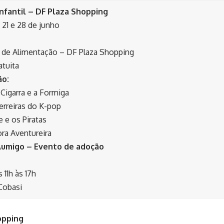
nfantil – DF Plaza Shopping
, 21 e 28 de junho
 de Alimentação – DF Plaza Shopping
tuita
ão:
igarra e a Formiga
rreiras do K-pop
 e os Piratas
a Aventureira
umigo – Evento de adoção
 11h às 17h
Cobasi
opping