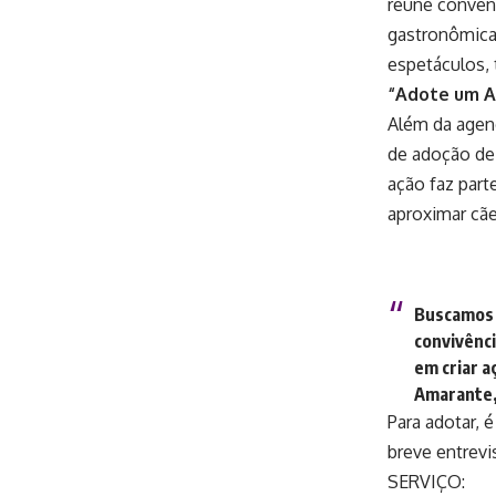
reúne conveni
gastronômica
espetáculos, 
“Adote um 
Além da agend
de adoção de 
ação faz part
aproximar cãe
Buscamos 
convivênci
em criar a
Amarante,
Para adotar, 
breve entrevi
SERVIÇO: