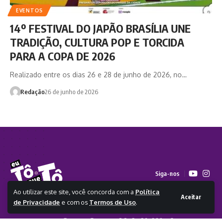
EVENTOS
14º FESTIVAL DO JAPÃO BRASÍLIA UNE
TRADIÇÃO, CULTURA POP E TORCIDA
PARA A COPA DE 2026
Realizado entre os dias 26 e 28 de junho de 2026, no…
Redação
26 de junho de 2026
Siga-nos
Ao utilizar este site, você concorda com a
Política
Aceitar
de Privacidade
e com os
Termos de Uso
.
2026 - Todos os direitos reservados a Eu Tô Que Tô - CLICKA
COMUNICACAO E SERVICOS LTDA - 63.268.420/0001-73