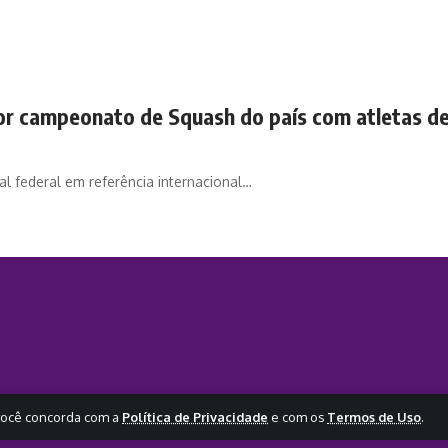
or campeonato de Squash do país com atletas de 
al federal em referência internacional…
, você concorda com a
Política de Privacidade
e com os
Termos de Uso
.
OMUNICACAO E SERVICOS LTDA - 63.268.420/0001-73