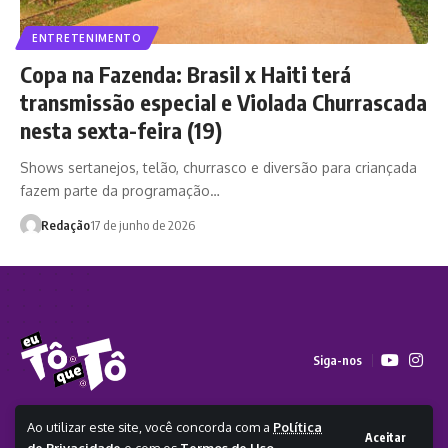
ENTRETENIMENTO
Copa na Fazenda: Brasil x Haiti terá
transmissão especial e Violada Churrascada
nesta sexta-feira (19)
Shows sertanejos, telão, churrasco e diversão para criançada
fazem parte da programação…
Redação
17 de junho de 2026
Siga-nos
Ao utilizar este site, você concorda com a
Política
2026 - Todos os direitos reservados a Eu Tô Que Tô - CLICKA
Aceitar