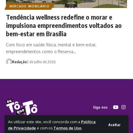
MERCADO IMOBILIÁRIO
Tendência wellness redefine o morar e
impulsiona empreendimentos voltados ao
bem-estar em Brasília
Com foco em saúde física, mental e bem-estar,
empreendimentos como o Reserva…
Redação
2 de julho de 2026
Siga-nos
Ao utilizar este site, você concorda com a
Política
Aceitar
de Privacidade
e com os
Termos de Uso
.
2026 - Todos os direitos reservados a Eu Tô Que Tô - CLICKA