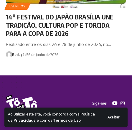
EVENTOS
14º FESTIVAL DO JAPÃO BRASÍLIA UNE
TRADIÇÃO, CULTURA POP E TORCIDA
PARA A COPA DE 2026
Realizado entre os dias 26 e 28 de junho de 2026, no…
Redação
26 de junho de 2026
Siga-nos
Ao utilizar este site, você concorda com a
Política
Aceitar
de Privacidade
e com os
Termos de Uso
.
2026 - Todos os direitos reservados a Eu Tô Que Tô - CLICKA
COMUNICACAO E SERVICOS LTDA - 63.268.420/0001-73